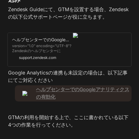
Zendesk Guideにて、GTMを設置する場合、Zendesk
の以下公式サポートページが役に立ちます。
ヘルプセンターでのGoogleタグマネージャーの使用
version="1.0" encoding="UTF-8"?
Zendeskのヘルプセンターに
Googleタグマネージャーを実装する
support.zendesk.com
ことができます。 この記事では、次
のトピックについて説明します。
Googleタグマネージャーについて
Google Analyticsの連携も未設定の場合は、以下記事
Googleタグマネージャーの実装 次
にてご対応ください
のステップ Googleタグマネージャ
ーについて Googleは、Googleタグ
ヘルプセンターでのGoogleアナリティクス
マネージャーを「タグや...
の有効化
GTMの利用を開始する上で、ここに書かれている以下
4つの作業を行ってください。